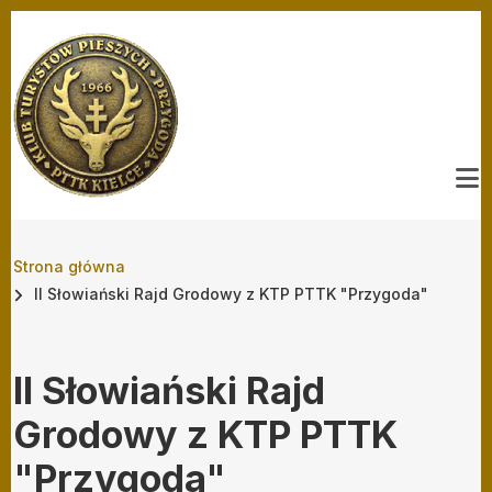
Przejdź do treści
Ścieżka nawigacyjna
Strona główna
II Słowiański Rajd Grodowy z KTP PTTK "Przygoda"
II Słowiański Rajd
Grodowy z KTP PTTK
"Przygoda"