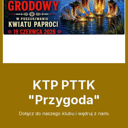
KTP PTTK
"Przygoda"
Dołącz do naszego klubu i wędruj z nami.