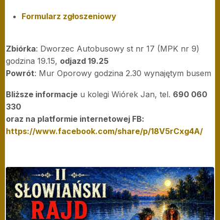
Formularz zgłoszeniowy
Zbiórka
: Dworzec Autobusowy st nr 17 (MPK nr 9)
godzina 19.15,
odjazd 19.25
Powrót
: Mur Oporowy godzina 2.30 wynajętym busem
Bliższe informacje
u kolegi Wiórek Jan, tel.
690 060
330
oraz na platformie internetowej FB:
https://www.facebook.com/share/p/18V5rCxg4A/