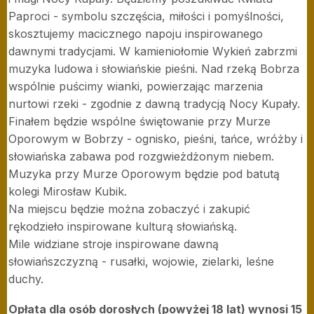
Paproci - symbolu szczęścia, miłości i pomyślności,
skosztujemy macicznego napoju inspirowanego
dawnymi tradycjami. W kamieniołomie Wykień zabrzmi
muzyka ludowa i słowiańskie pieśni. Nad rzeką Bobrza
wspólnie puścimy wianki, powierzając marzenia
nurtowi rzeki - zgodnie z dawną tradycją Nocy Kupały.
Finałem będzie wspólne świętowanie przy Murze
Oporowym w Bobrzy - ognisko, pieśni, tańce, wróżby i
słowiańska zabawa pod rozgwieżdżonym niebem.
Muzyka przy Murze Oporowym będzie pod batutą
kolegi Mirosław Kubik.
Na miejscu będzie można zobaczyć i zakupić
rękodzieło inspirowane kulturą słowiańską.
Mile widziane stroje inspirowane dawną
słowiańszczyzną - rusałki, wojowie, zielarki, leśne
duchy.
Opłata dla osób dorosłych (powyżej 18 lat) wynosi 15