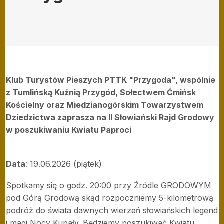
Klub Turystów Pieszych PTTK "Przygoda", wspólnie
z Tumlińską Kuźnią Przygód, Sołectwem Ćmińsk
Kościelny oraz Miedzianogórskim Towarzystwem
Dziedzictwa zaprasza na II Słowiański Rajd Grodowy
w poszukiwaniu Kwiatu Paproci
Data
: 19.06.2026 (piątek)
Spotkamy się o godz. 20:00 przy Źródle GRODOWYM
pod Górą Grodową skąd rozpoczniemy 5-kilometrową
podróż do świata dawnych wierzeń słowiańskich legend
i magi Nocy Kupały. Będziemy poszukiwać Kwiatu