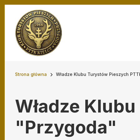
Przejdź do treści
Ścieżka nawigac
Strona główna
Władze Klubu Turystów Pieszych PTT
Władze Klubu
"Przygoda"