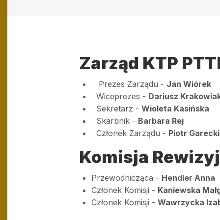
Zarząd KTP PTT
Prezes Zarządu -
Jan Wiórek
Wiceprezes -
Dariusz Krakowia
Sekretarz -
Wioleta Kasińska
Skarbnik -
Barbara Rej
Członek Zarządu -
Piotr Garecki
Komisja Rewizyj
Przewodnicząca -
Hendler Anna
Członek Komisji -
Kaniewska Mał
Członek Komisji -
Wawrzycka Iza