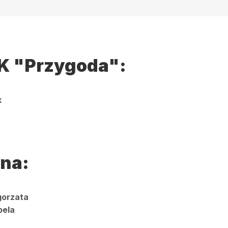
K "Przygoda":
k
na:
gorzata
bela