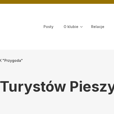
Posty
O klubie
Relacje
yjna
K "Przygoda"
 Turystów Piesz