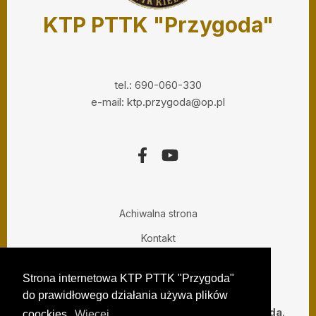
KTP PTTK "Przygoda"
tel.: 690-060-330
e-mail: ktp.przygoda@op.pl
Achiwalna strona
Kontakt
Prywatny Informatyk
Strona internetowa KTP PTTK "Przygoda"
do prawidłowego działania używa plików
Copyright ©,
2015 - 2024. KTP PTTK Przygoda
.
coockies.
Więcej