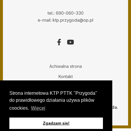
tel.: 690-060-330
e-mail: ktp.przygoda@op.pl
Achiwalna strona
Kontakt
Prywatny Informatyk
Strona internetowa KTP PTTK "Przygoda"
do prawidłowego działania używa plików
Copyright ©,
2015 - 2024. KTP PTTK Przygoda
.
coockies.
Więcej
Zgadzam się!