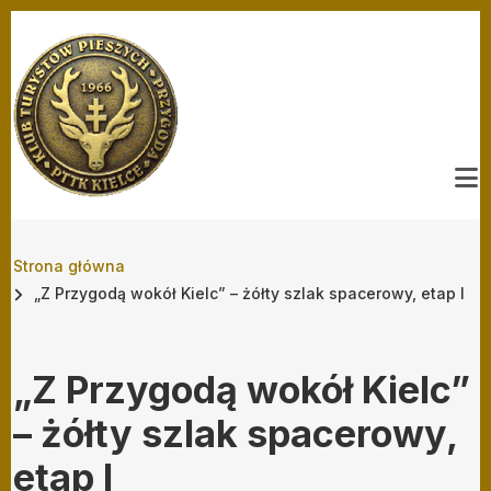
Przejdź do treści
Ścieżka nawigacyjna
Strona główna
„Z Przygodą wokół Kielc” – żółty szlak spacerowy, etap I
„Z Przygodą wokół Kielc”
– żółty szlak spacerowy,
etap I